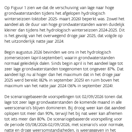
Op Figuur 1 zien we dat de verschuiving van lage naar hoge
grondwaterstanden tijdens het afgelopen hydrologisch
winterseizoen (oktober 2025- maart 2026) beperkt was. Zowel het
aandeel als de duur van hoge grondwaterstanden waren duidelijk
kleiner dan tijdens het hydrologisch winterseizoen 2024-2025. Dit
is het gevolg van het overwegend droge jaar 2025, dat volgde op
het uitzonderlijk natte jaar 2024.
Begin augustus 2026 bevinden we ons in het hydrologisch
zomerseizoen (april-september), waarin grondwaterstanden
normaal geleidelijk dalen. Sinds begin april is het aandeel lage tot
zeer lage grondwaterstanden toegenomen tot ongeveer 87%. Dat
aandeel ligt nu al hoger dan het maximum dat in het droge jaar
2025 werd bereikt (82% in september 2025) en ruim boven het
maximum van het natte jaar 2024 (36% in september 2024).
De scenariogebaseerde voorspellingen tot 02/09/2026 tonen dat
lage tot zeer lage grondwaterstanden de komende maand in alle
weerscenario’s blijven domineren. Bij droog weer kan dat aandeel
oplopen tot meer dan 90%, terwijl het bij nat weer kan afnemen
tot iets meer dan 80%. De scenariogebaseerde voorspelling voor
de periode 03/08/2026-02/09/2026, met scenario’s voor normale,
natte en droge weersomstandigheden, is weergegeven in het