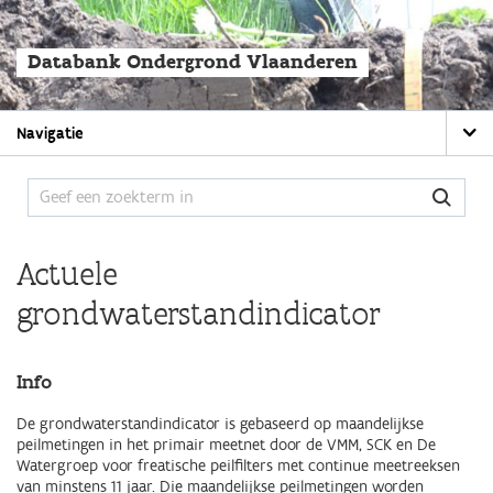
Overslaan
en
naar
Databank Ondergrond Vlaanderen
de
algemene
inhoud
Main
gaan
Navigatie
navigation
Actuele
grondwaterstandindicator
Info
De grondwaterstandindicator is gebaseerd op maandelijkse
peilmetingen in het primair meetnet door de VMM, SCK en De
Watergroep voor freatische peilfilters met continue meetreeksen
van minstens 11 jaar. Die maandelijkse peilmetingen worden