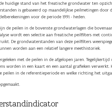
e huidige stand van het freatische grondwater ten opzicht
erstanden is gebaseerd op maandelijkse peilmetingen door 
elberekeningen voor de periode 1991 - heden.
ijn de peilen in de bovenste grondwaterlagen die bovenaan 
lyse wordt een selectie aan freatische peilfilters met con
uikt. De grondwaterstanden van deze peilfilters weerspiege
 kunnen worden aan een relatief langere meethistoriek.
rgeleken met de peilen in de afgelopen jaren. Tegelijkertij
evens worden in een kaart en een aantal grafieken verwerkt
 peilen in de referentieperiode en welke richting het uit
opgemaakt.
rstandindicator