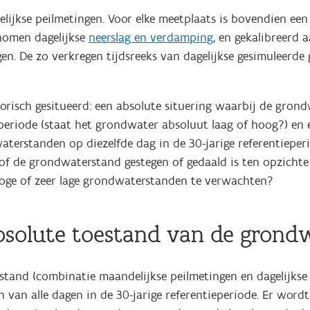
lijkse peilmetingen. Voor elke meetplaats is bovendien ee
nomen dagelijkse
neerslag en verdamping
, en gekalibreerd 
n. De zo verkregen tijdsreeks van dagelijkse gesimuleerd
isch gesitueerd: een absolute situering waarbij de grondw
eriode (staat het grondwater absoluut laag of hoog?) en e
erstanden op diezelfde dag in de 30-jarige referentieperi
ld of de grondwaterstand gestegen of gedaald is ten opzicht
 hoge of zeer lage grondwaterstanden te verwachten?
 absolute toestand van de grond
tand (combinatie maandelijkse peilmetingen en dagelijkse
van alle dagen in de 30-jarige referentieperiode. Er wordt