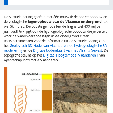
De Virtuele Boring geeft je met één muisklik de bodemopbouw en
de geologische
lagenopbouw van de Vlaamse ondergrond
, tot
wel 5km diep. De oudste gemodelleerde laag is wel 400 miljoen
jaar oud! Je krijgt ook de hydrogeologische opbouw, die je vertelt
waar de watervoerende lagen in de ondergrond zitten.
Basisinstrumenten voor de informatie uit de Virtuele Boring zijn
het
Geologisch 3D Model van Vlaanderen
,
de hydrogeologische 3D
modellering
en de
Digitale bodemkaart van het Vlaams Gewest
. De
topografie steunt op het
Digitaal Hoogtemodel Vlaanderen II
van
Agentschap Informatie Vlaanderen.