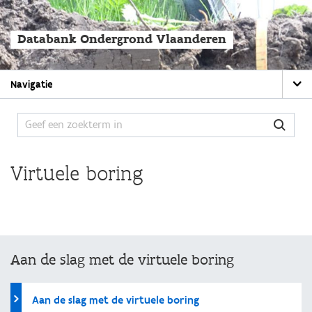
Overslaan
en
naar
Databank Ondergrond Vlaanderen
de
algemene
inhoud
Main
gaan
Navigatie
navigation
Virtuele boring
Aan de slag met de virtuele boring
Aan de slag met de virtuele boring