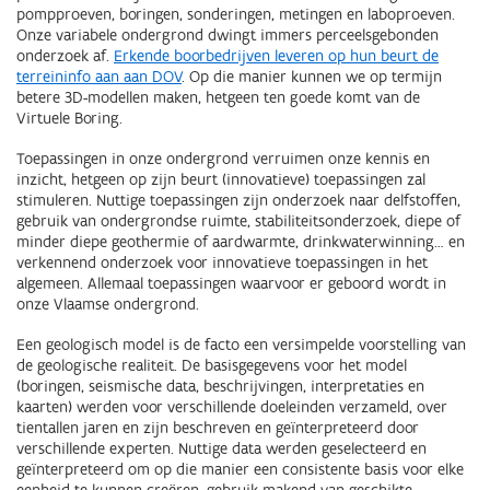
pompproeven, boringen, sonderingen, metingen en laboproeven.
Onze variabele ondergrond dwingt immers perceelsgebonden
onderzoek af.
Erkende boorbedrijven leveren op hun beurt de
terreininfo aan aan DOV
. Op die manier kunnen we op termijn
betere 3D-modellen maken, hetgeen ten goede komt van de
Virtuele Boring.
Toepassingen in onze ondergrond verruimen onze kennis en
inzicht, hetgeen op zijn beurt (innovatieve) toepassingen zal
stimuleren. Nuttige toepassingen zijn onderzoek naar delfstoffen,
gebruik van ondergrondse ruimte, stabiliteitsonderzoek, diepe of
minder diepe geothermie of aardwarmte, drinkwaterwinning… en
verkennend onderzoek voor innovatieve toepassingen in het
algemeen. Allemaal toepassingen waarvoor er geboord wordt in
onze Vlaamse ondergrond.
Een geologisch model is de facto een versimpelde voorstelling van
de geologische realiteit. De basisgegevens voor het model
(boringen, seismische data, beschrijvingen, interpretaties en
kaarten) werden voor verschillende doeleinden verzameld, over
tientallen jaren en zijn beschreven en geïnterpreteerd door
verschillende experten. Nuttige data werden geselecteerd en
geïnterpreteerd om op die manier een consistente basis voor elke