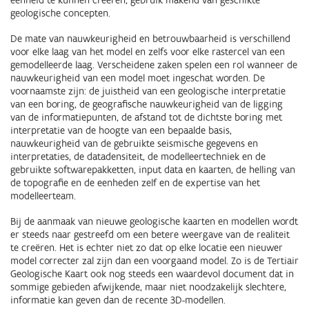
eenheid te kunnen creëren, gebruik makend van geschikte
geologische concepten.
De mate van nauwkeurigheid en betrouwbaarheid is verschillend
voor elke laag van het model en zelfs voor elke rastercel van een
gemodelleerde laag. Verscheidene zaken spelen een rol wanneer de
nauwkeurigheid van een model moet ingeschat worden. De
voornaamste zijn: de juistheid van een geologische interpretatie
van een boring, de geografische nauwkeurigheid van de ligging
van de informatiepunten, de afstand tot de dichtste boring met
interpretatie van de hoogte van een bepaalde basis,
nauwkeurigheid van de gebruikte seismische gegevens en
interpretaties, de datadensiteit, de modelleertechniek en de
gebruikte softwarepakketten, input data en kaarten, de helling van
de topografie en de eenheden zelf en de expertise van het
modelleerteam.
Bij de aanmaak van nieuwe geologische kaarten en modellen wordt
er steeds naar gestreefd om een betere weergave van de realiteit
te creëren. Het is echter niet zo dat op elke locatie een nieuwer
model correcter zal zijn dan een voorgaand model. Zo is de Tertiair
Geologische Kaart ook nog steeds een waardevol document dat in
sommige gebieden afwijkende, maar niet noodzakelijk slechtere,
informatie kan geven dan de recente 3D-modellen.