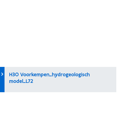
H3O Voorkempen_hydrogeologisch
model_L72