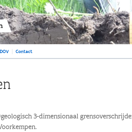
Overslaan
en
naar
de
n
algemene
inhoud
gaan
 DOV
Contact
en
geologisch 3-dimensionaal grensoverschrijd
 Voorkempen.