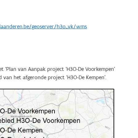
laanderen.be/geoserver/h3o_vk/wms
het ‘Plan van Aanpak project ‘H3O-De Voorkempen’
ed van het afgeronde project ‘H3O-De Kempen’.