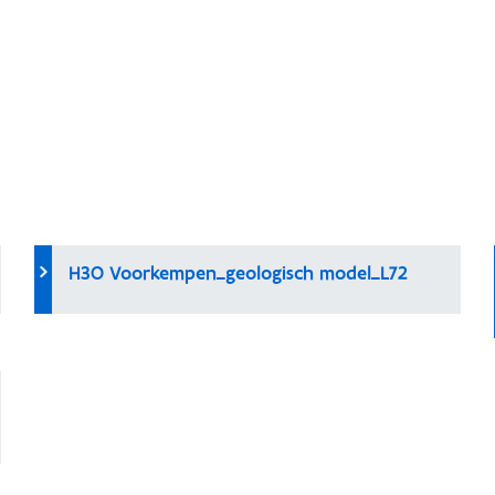
H3O Voorkempen_geologisch model_L72