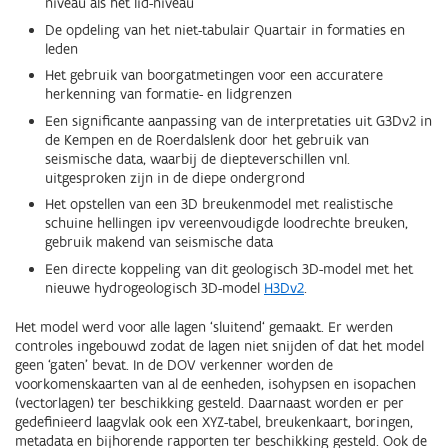
niveau als het lid-niveau
De opdeling van het niet-tabulair Quartair in formaties en
leden
Het gebruik van boorgatmetingen voor een accuratere
herkenning van formatie- en lidgrenzen
Een significante aanpassing van de interpretaties uit G3Dv2 in
de Kempen en de Roerdalslenk door het gebruik van
seismische data, waarbij de diepteverschillen vnl.
uitgesproken zijn in de diepe ondergrond
Het opstellen van een 3D breukenmodel met realistische
schuine hellingen ipv vereenvoudigde loodrechte breuken,
gebruik makend van seismische data
Een directe koppeling van dit geologisch 3D-model met het
nieuwe hydrogeologisch 3D-model
H3Dv2
.
Het model werd voor alle lagen ‘sluitend‘ gemaakt. Er werden
controles ingebouwd zodat de lagen niet snijden of dat het model
geen ‘gaten’ bevat. In de DOV verkenner worden de
voorkomenskaarten van al de eenheden, isohypsen en isopachen
(vectorlagen) ter beschikking gesteld. Daarnaast worden er per
gedefinieerd laagvlak ook een XYZ-tabel, breukenkaart, boringen,
metadata en bijhorende rapporten ter beschikking gesteld. Ook de