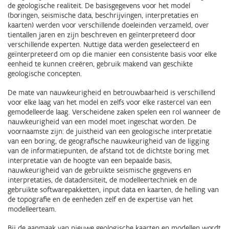
de geologische realiteit. De basisgegevens voor het model
(boringen, seismische data, beschrijvingen, interpretaties en
kaarten) werden voor verschillende doeleinden verzameld, over
tientallen jaren en zijn beschreven en geïnterpreteerd door
verschillende experten. Nuttige data werden geselecteerd en
geïnterpreteerd om op die manier een consistente basis voor elke
eenheid te kunnen creëren, gebruik makend van geschikte
geologische concepten.
De mate van nauwkeurigheid en betrouwbaarheid is verschillend
voor elke laag van het model en zelfs voor elke rastercel van een
gemodelleerde laag. Verscheidene zaken spelen een rol wanneer de
nauwkeurigheid van een model moet ingeschat worden. De
voornaamste zijn: de juistheid van een geologische interpretatie
van een boring, de geografische nauwkeurigheid van de ligging
van de informatiepunten, de afstand tot de dichtste boring met
interpretatie van de hoogte van een bepaalde basis,
nauwkeurigheid van de gebruikte seismische gegevens en
interpretaties, de datadensiteit, de modelleertechniek en de
gebruikte softwarepakketten, input data en kaarten, de helling van
de topografie en de eenheden zelf en de expertise van het
modelleerteam.
Bij de aanmaak van nieuwe geologische kaarten en modellen wordt