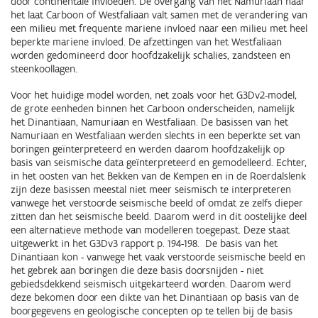
door continentale invloeden. De overgang van het Namuriaan naar
het laat Carboon of Westfaliaan valt samen met de verandering van
een milieu met frequente mariene invloed naar een milieu met heel
beperkte mariene invloed. De afzettingen van het Westfaliaan
worden gedomineerd door hoofdzakelijk schalies, zandsteen en
steenkoollagen.
Voor het huidige model worden, net zoals voor het G3Dv2-model,
de grote eenheden binnen het Carboon onderscheiden, namelijk
het Dinantiaan, Namuriaan en Westfaliaan. De basissen van het
Namuriaan en Westfaliaan werden slechts in een beperkte set van
boringen geïnterpreteerd en werden daarom hoofdzakelijk op
basis van seismische data geïnterpreteerd en gemodelleerd. Echter,
in het oosten van het Bekken van de Kempen en in de Roerdalslenk
zijn deze basissen meestal niet meer seismisch te interpreteren
vanwege het verstoorde seismische beeld of omdat ze zelfs dieper
zitten dan het seismische beeld. Daarom werd in dit oostelijke deel
een alternatieve methode van modelleren toegepast. Deze staat
uitgewerkt in het G3Dv3 rapport p. 194-198.
De basis van het
Dinantiaan kon - vanwege het vaak verstoorde seismische beeld en
het gebrek aan boringen die deze basis doorsnijden - niet
gebiedsdekkend seismisch uitgekarteerd worden. Daarom werd
deze bekomen door een dikte van het Dinantiaan op basis van de
boorgegevens en geologische concepten op te tellen bij de basis