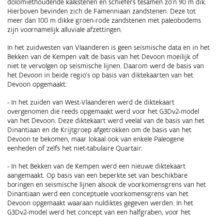
dolomiethoudende kalkstenen en schiefers tesamen zo’n 90 m dik.
Hierboven bevinden zich de Famenniaan zandstenen. Deze tot
meer dan 100 m dikke groen-rode zandstenen met paleobodems
zijn voornamelijk alluviale afzettingen.
In het zuidwesten van Vlaanderen is geen seismische data en in het
Bekken van de Kempen valt de basis van het Devoon moeilijk of
niet te vervolgen op seismische lijnen. Daarom werd de basis van
het Devoon in beide regio’s op basis van diktekaarten van het
Devoon opgemaakt:
- In het zuiden van West-Vlaanderen werd de diktekaart
overgenomen die reeds opgemaakt werd voor het G3Dv2-model
van het Devoon. Deze diktekaart werd veelal van de basis van het
Dinantiaan en de Krijtgroep afgetrokken om de basis van het
Devoon te bekomen, maar lokaal ook van enkele Paleogene
eenheden of zelfs het niet-tabulaire Quartair.
- In het Bekken van de Kempen werd een nieuwe diktekaart
aangemaakt. Op basis van een beperkte set van beschikbare
boringen en seismische lijnen alsook de voorkomensgrens van het
Dinantiaan werd een conceptuele voorkomensgrens van het
Devoon opgemaakt waaraan nuldiktes gegeven werden. In het
G3Dv2-model werd het concept van een halfgraben, voor het