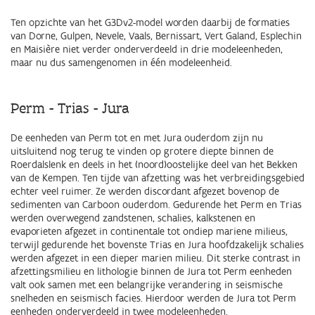
Ten opzichte van het G3Dv2-model worden daarbij de formaties
van Dorne, Gulpen, Nevele, Vaals, Bernissart, Vert Galand, Esplechin
en Maisière niet verder onderverdeeld in drie modeleenheden,
maar nu dus samengenomen in één modeleenheid.
Perm - Trias - Jura
De eenheden van Perm tot en met Jura ouderdom zijn nu
uitsluitend nog terug te vinden op grotere diepte binnen de
Roerdalslenk en deels in het (noord)oostelijke deel van het Bekken
van de Kempen. Ten tijde van afzetting was het verbreidingsgebied
echter veel ruimer. Ze werden discordant afgezet bovenop de
sedimenten van Carboon ouderdom. Gedurende het Perm en Trias
werden overwegend zandstenen, schalies, kalkstenen en
evaporieten afgezet in continentale tot ondiep mariene milieus,
terwijl gedurende het bovenste Trias en Jura hoofdzakelijk schalies
werden afgezet in een dieper marien milieu. Dit sterke contrast in
afzettingsmilieu en lithologie binnen de Jura tot Perm eenheden
valt ook samen met een belangrijke verandering in seismische
snelheden en seismisch facies. Hierdoor werden de Jura tot Perm
eenheden onderverdeeld in twee modeleenheden.