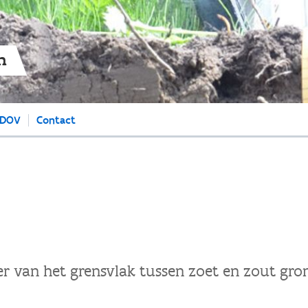
Overslaan
en
naar
de
n
algemene
inhoud
gaan
 DOV
Contact
er van het grensvlak tussen zoet en zout gro