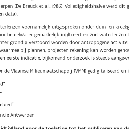
pen (De Breuck et al., 1986). Volledigheidshalve werd dit
en data).
aterlenzen voornamelijk uitgesproken onder duin- en kreek
or hemelwater gemakkelijk infiltreert en zoetwaterlenzen
ter grondig verstoord worden door antropogene activiteit
aarmee bij plannen, projecten rekening kan worden gehoud
een eerste indicatie; bijkomend onderzoek is steeds aangew
r de Vlaamse Milieumaatschappij (VMM) gedigitaliseerd en i
ed"
"
gebied"
incie Antwerpen
idtjylland voor de toelating tot het publiceren van 