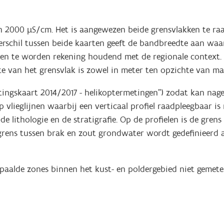
an 2000 µS/cm. Het is aangewezen beide grensvlakken te ra
verschil tussen beide kaarten geeft de bandbreedte aan wa
ken te worden rekening houdend met de regionale context.
te van het grensvlak is zowel in meter ten opzichte van ma
ltingskaart 2014/2017 - helikoptermetingen”) zodat kan na
 vlieglijnen waarbij een verticaal profiel raadpleegbaar 
, de lithologie en de stratigrafie. Op de profielen is de gre
rens tussen brak en zout grondwater wordt gedefinieerd al
aalde zones binnen het kust- en poldergebied niet gemete