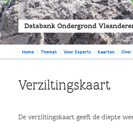
Databank Ondergrond Vlaandere
Main
Home
Thema's
Voor Experts
Kaarten
Over
navigation
Verziltingskaart
De verziltingskaart geeft de diepte we