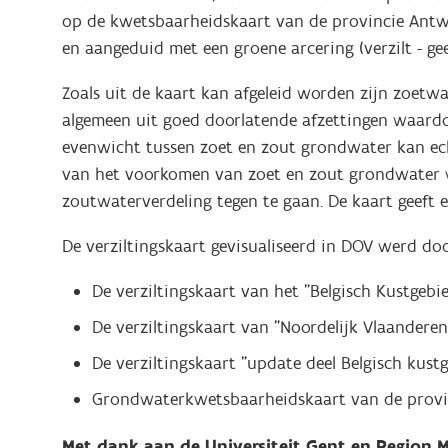
op de kwetsbaarheidskaart van de provincie Antwer
en aangeduid met een groene arcering (verzilt - ge
Zoals uit de kaart kan afgeleid worden zijn zoetw
algemeen uit goed doorlatende afzettingen waardo
evenwicht tussen zoet en zout grondwater kan ech
van het voorkomen van zoet en zout grondwater w
zoutwaterverdeling tegen te gaan. De kaart geeft 
De verziltingskaart gevisualiseerd in DOV werd doo
De verziltingskaart van het "Belgisch Kustgebi
De verziltingskaart van "Noordelijk Vlaanderen
De verziltingskaart "update deel Belgisch kust
Grondwaterkwetsbaarheidskaart van de prov
Met dank aan de Universiteit Gent en Region M