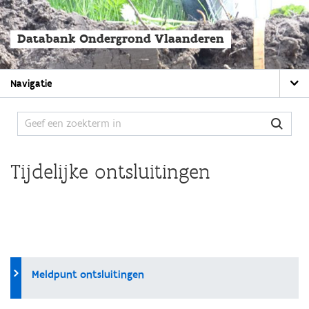
Overslaan
en
naar
Databank Ondergrond Vlaanderen
de
algemene
inhoud
Main
gaan
Navigatie
navigation
Tijdelijke ontsluitingen
Meldpunt ontsluitingen