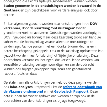
ondergrond die slechts tijdelijke geobserveerd kunnen worden.
Stalen genomen in de ontsluitingen worden bewaard in de
Geotheek
en zijn beschikbaar voor verdere analyses, ook door
derden.
Er kan algemeen gezocht worden naar ontsluitingen in de
DOV-
verkenner
, door de
kaartlaag 'ontsluitingen'
(onder
grondonderzoek) te activeren. Ontsluitingen worden voorlopig in
DOV ingevoerd als boring maar deze kaartlaag toont een handige
subset van de boringenlaag waarin alleen de ontsluitingen te
vinden zijn. Aan de punten met een donkerbruine kleur is een
betere beschrijving gekoppeld. Ook in de kaartlaag opdrachten kan
gezocht worden naar 'ontsluiting' of 'tijdelijke ontsluiting'. Deze
opdrachten verzamelen 'boringen' die verschillende wanden van
eenzelfde ontsluiting vertegenwoordigen en aan de opdracht
kunnen ook bijlagen gekoppeld zijn, zoals een gedetailleerd
rapport, foto's en data.
Op stalen van alle ontsluitingen vermeld op deze pagina werden
ook
labo-analyses
uitgevoerd, i.k.v. de
referentiedatabank van
de Vlaamse ondergrond
en het
Geologisch Paspoort
. Deze
data kunnen hieronder gedownload worden en zijn ook in de
opdrachten van de ontsluitingen als bijlage toegevoegd.