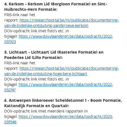
4. Kerkom - Kerkom Lid (Borgloon Formatie) en Sint-
Huibrechts-Hern Formatie:
FRIS-link naar het
rapport:
https://researchportal.be/nl/publicatie/documentering-
van-de-tijdelijke-ontsluiting-zandgroeve-kerkom
DOV-opdracht link (met foto's etc. in
bijlage):
https://www.dov.vlaanderen.be/data/opdracht/2022-
031923
5. Lichtaart - Lichtaart Lid (Kasterlee Formatie) en
Poederlee Lid (Lillo Formatie):
FRIS-link naar het
rapport:
https://researchportal.be/nl/publicatie/documentering-
van-de-tijdelijke-ontsluiting-hoge-berg-lichtaart
DOV-opdracht link (met foto's etc. in
bijlage):
https://www.dov.vlaanderen.be/data/opdracht/2022-
032747
6. Antwerpen linkeroever Scheldetunnel 1 - Boom Formatie,
Kattendijk Formatie en Quartair:
DOV-opdracht link (met meerdere rapporten in
bijlage):
https://www.dov.vlaanderen.be/data/opdracht/2023-
039546