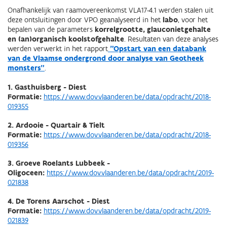
Onafhankelijk van raamovereenkomst VLA17-4.1 werden stalen uit
deze ontsluitingen door VPO geanalyseerd in het
labo
, voor het
bepalen van de parameters
korrelgrootte, glauconietgehalte
en (an)organisch koolstofgehalte
. Resultaten van deze analyses
werden verwerkt in het rapport
"Opstart van een databank
van de Vlaamse ondergrond door analyse van Geotheek
monsters"
.
1. Gasthuisberg - Diest
Formatie:
https://www.dov.vlaanderen.be/data/opdracht/2018-
019355
2. Ardooie - Quartair & Tielt
Formatie:
https://www.dov.vlaanderen.be/data/opdracht/2018-
019356
3. Groeve Roelants Lubbeek -
Oligoceen:
https://www.dov.vlaanderen.be/data/opdracht/2019-
021838
4. De Torens Aarschot - Diest
Formatie:
https://www.dov.vlaanderen.be/data/opdracht/2019-
021839