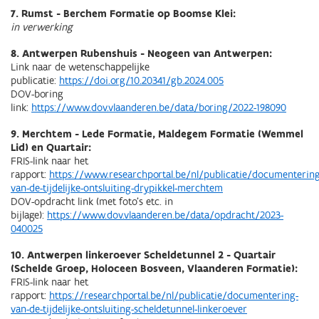
7. Rumst - Berchem Formatie op Boomse Klei:
in verwerking
8. Antwerpen Rubenshuis - Neogeen van Antwerpen:
Link naar de wetenschappelijke
publicatie:
https://doi.org/10.20341/gb.2024.005
DOV-boring
link:
https://www.dov.vlaanderen.be/data/boring/2022-198090
9. Merchtem - Lede Formatie, Maldegem Formatie (Wemmel
Lid) en Quartair:
FRIS-link naar het
rapport:
https://www.researchportal.be/nl/publicatie/documentering
van-de-tijdelijke-ontsluiting-drypikkel-merchtem
DOV-opdracht link (met foto's etc. in
bijlage):
https://www.dov.vlaanderen.be/data/opdracht/2023-
040025
10. Antwerpen linkeroever Scheldetunnel 2 - Quartair
(Schelde Groep, Holoceen Bosveen, Vlaanderen Formatie):
FRIS-link naar het
rapport:
https://researchportal.be/nl/publicatie/documentering-
van-de-tijdelijke-ontsluiting-scheldetunnel-linkeroever