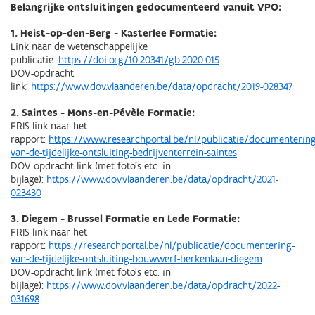
Belangrijke ontsluitingen gedocumenteerd vanuit VPO:
1. Heist-op-den-Berg - Kasterlee Formatie:
Link naar de wetenschappelijke
publicatie:
https://doi.org/10.20341/gb.2020.015
DOV-opdracht
link:
https://www.dov.vlaanderen.be/data/opdracht/2019-028347
2. Saintes - Mons-en-Pévèle Formatie:
FRIS-link naar het
rapport:
https://www.researchportal.be/nl/publicatie/documentering
van-de-tijdelijke-ontsluiting-bedrijventerrein-saintes
DOV-opdracht link (met foto's etc. in
bijlage):
https://www.dov.vlaanderen.be/data/opdracht/2021-
023430
3. Diegem - Brussel Formatie en Lede Formatie:
FRIS-link naar het
rapport:
https://researchportal.be/nl/publicatie/documentering-
van-de-tijdelijke-ontsluiting-bouwwerf-berkenlaan-diegem
DOV-opdracht link (met foto's etc. in
bijlage):
https://www.dov.vlaanderen.be/data/opdracht/2022-
031698