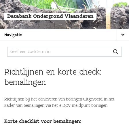
Overslaan
en
naar
Databank Ondergrond Vlaanderen
de
algemene
inhoud
Main
gaan
Navigatie
navigation
Richtlijnen en korte check:
bemalingen
Richtlijnen bij het aanleveren van boringen uitgevoerd in het
kader van bemalingen via het e-DOV meldpunt boringen
Korte checklist voor bemalingen: