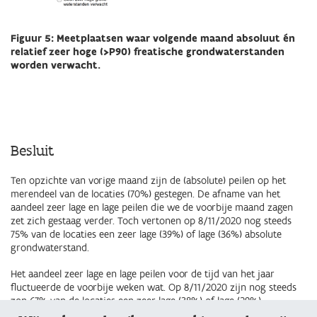
Figuur 5: Meetplaatsen waar volgende maand absoluut én
relatief zeer hoge (>P90) freatische grondwaterstanden
worden verwacht.
Besluit
Ten opzichte van vorige maand zijn de (absolute) peilen op het
merendeel van de locaties (70%) gestegen. De afname van het
aandeel zeer lage en lage peilen die we de voorbije maand zagen
zet zich gestaag verder. Toch vertonen op 8/11/2020 nog steeds
75% van de locaties een zeer lage (39%) of lage (36%) absolute
grondwaterstand.
Het aandeel zeer lage en lage peilen voor de tijd van het jaar
fluctueerde de voorbije weken wat. Op 8/11/2020 zijn nog steeds
zon 67% van de locaties een zeer lage (38%) of lage (29%)
grondwaterstand voor de tijd van het jaar. Op die locaties