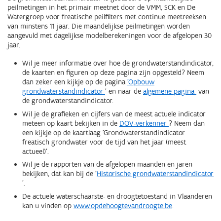
peilmetingen in het primair meetnet door de VMM, SCK en De
Watergroep voor freatische peilfilters met continue meetreeksen
van minstens 11 jaar. Die maandelijkse peilmetingen worden
aangevuld met dagelijkse modelberekeningen voor de afgelopen 30
jaar.
Wil je meer informatie over hoe de grondwaterstandindicator,
de kaarten en figuren op deze pagina zijn opgesteld? Neem
dan zeker een kijkje op de pagina
'Opbouw
grondwaterstandindicator
' en naar de
algemene pagina
van
de grondwaterstandindicator.
Wil je de grafieken en cijfers van de meest actuele indicator
meteen op kaart bekijken in de
DOV-verkenner
? Neem dan
een kijkje op de kaartlaag 'Grondwaterstandindicator
freatisch grondwater voor de tijd van het jaar (meest
actueel)'.
Wil je de rapporten van de afgelopen maanden en jaren
bekijken, dat kan bij de '
Historische grondwaterstandindicator
'.
De actuele waterschaarste- en droogtetoestand in Vlaanderen
kan u vinden op
www.opdehoogtevandroogte.be
.