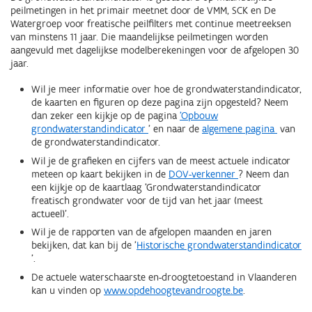
peilmetingen in het primair meetnet door de VMM, SCK en De
Watergroep voor freatische peilfilters met continue meetreeksen
van minstens 11 jaar. Die maandelijkse peilmetingen worden
aangevuld met dagelijkse modelberekeningen voor de afgelopen 30
jaar.
Wil je meer informatie over hoe de grondwaterstandindicator,
de kaarten en figuren op deze pagina zijn opgesteld? Neem
dan zeker een kijkje op de pagina
'Opbouw
grondwaterstandindicator
' en naar de
algemene pagina
van
de grondwaterstandindicator.
Wil je de grafieken en cijfers van de meest actuele indicator
meteen op kaart bekijken in de
DOV-verkenner
? Neem dan
een kijkje op de kaartlaag 'Grondwaterstandindicator
freatisch grondwater voor de tijd van het jaar (meest
actueel)'.
Wil je de rapporten van de afgelopen maanden en jaren
bekijken, dat kan bij de '
Historische grondwaterstandindicator
'.
De actuele waterschaarste en-droogtetoestand in Vlaanderen
kan u vinden op
www.opdehoogtevandroogte.be
.