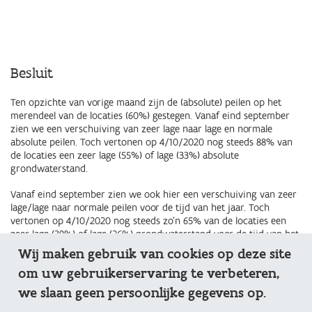
Besluit
Ten opzichte van vorige maand zijn de (absolute) peilen op het
merendeel van de locaties (60%) gestegen. Vanaf eind september
zien we een verschuiving van zeer lage naar lage en normale
absolute peilen. Toch vertonen op 4/10/2020 nog steeds 88% van
de locaties een zeer lage (55%) of lage (33%) absolute
grondwaterstand.
Vanaf eind september zien we ook hier een verschuiving van zeer
lage/lage naar normale peilen voor de tijd van het jaar. Toch
vertonen op 4/10/2020 nog steeds zo’n 65% van de locaties een
zeer lage (39%) of lage (26%) grondwaterstand voor de tijd van het
jaar. Op die locaties verwachten we rond deze tijd van het jaar een
Wij maken gebruik van cookies op deze site
hogere grondwatertafel. Deze situatie is voornamelijk het gevolg
om uw gebruikerservaring te verbeteren,
van de opgetreden droogte de voorbije maanden (en jaren).
we slaan geen persoonlijke gegevens op.
Het freatische grondwater bevindt zich dit jaar in een