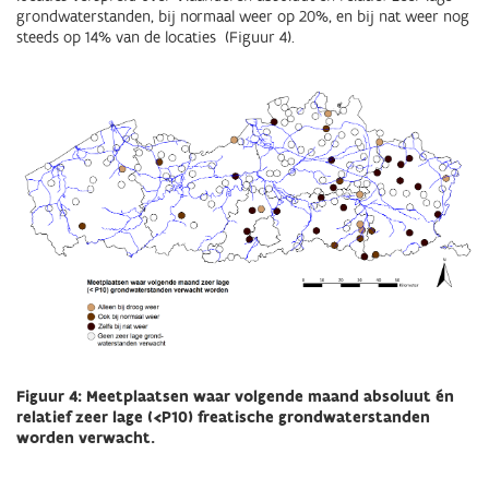
grondwaterstanden, bij normaal weer op 20%, en bij nat weer nog
steeds op 14% van de locaties
(Figuur 4).
Figuur 4: Meetplaatsen waar volgende maand absoluut én
relatief zeer lage (<P10) freatische grondwaterstanden
worden verwacht.