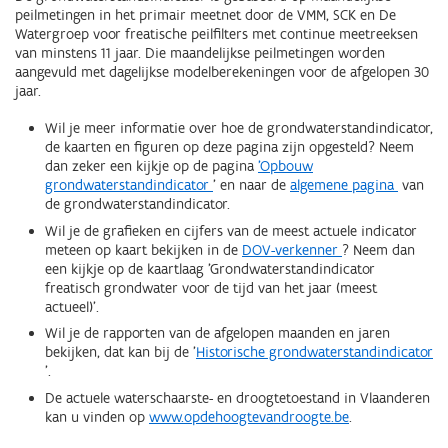
peilmetingen in het primair meetnet door de VMM, SCK en De
Watergroep voor freatische peilfilters met continue meetreeksen
van minstens 11 jaar. Die maandelijkse peilmetingen worden
aangevuld met dagelijkse modelberekeningen voor de afgelopen 30
jaar.
Wil je meer informatie over hoe de grondwaterstandindicator,
de kaarten en figuren op deze pagina zijn opgesteld? Neem
dan zeker een kijkje op de pagina
'Opbouw
grondwaterstandindicator
' en naar de
algemene pagina
van
de grondwaterstandindicator.
Wil je de grafieken en cijfers van de meest actuele indicator
meteen op kaart bekijken in de
DOV-verkenner
? Neem dan
een kijkje op de kaartlaag 'Grondwaterstandindicator
freatisch grondwater voor de tijd van het jaar (meest
actueel)'.
Wil je de rapporten van de afgelopen maanden en jaren
bekijken, dat kan bij de '
Historische grondwaterstandindicator
'.
De actuele waterschaarste- en droogtetoestand in Vlaanderen
kan u vinden op
www.opdehoogtevandroogte.be
.