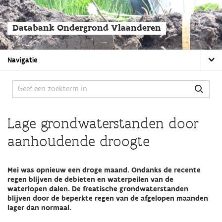
Overslaan
en
naar
Databank Ondergrond Vlaanderen
de
algemene
inhoud
Main
gaan
Navigatie
navigation
Lage grondwaterstanden door
aanhoudende droogte
Mei was opnieuw een droge maand. Ondanks de recente
regen blijven de debieten en waterpeilen van de
waterlopen dalen. De freatische grondwaterstanden
blijven door de beperkte regen van de afgelopen maanden
lager dan normaal.