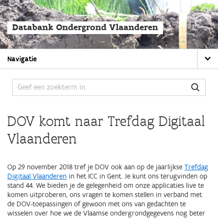
Overslaan
en
naar
Databank Ondergrond Vlaanderen
de
algemene
inhoud
Main
gaan
Navigatie
navigation
DOV komt naar Trefdag Digitaal
Vlaanderen
Op 29 november 2018 tref je DOV ook aan op de jaarlijkse
Trefdag
Digitaal Vlaanderen
in het ICC in Gent. Je kunt ons terugvinden op
stand 44. We bieden je de gelegenheid om onze applicaties live te
komen uitproberen, ons vragen te komen stellen in verband met
de DOV-toepassingen of gewoon met ons van gedachten te
wisselen over hoe we de Vlaamse ondergrondgegevens nog beter