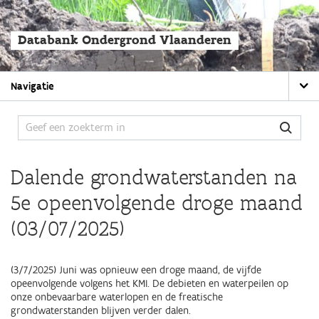
Overslaan
en
naar
Databank Ondergrond Vlaanderen
de
algemene
inhoud
Main
gaan
Navigatie
navigation
Dalende grondwaterstanden na
5e opeenvolgende droge maand
(03/07/2025)
(3/7/2025) Juni was opnieuw een droge maand, de vijfde
opeenvolgende volgens het KMI. De debieten en waterpeilen op
onze onbevaarbare waterlopen en de freatische
grondwaterstanden blijven verder dalen.