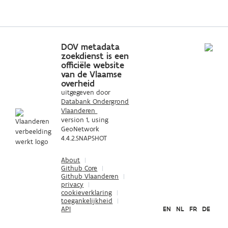
DOV metadata
zoekdienst is een
officiële website
van de Vlaamse
overheid
uitgegeven door
Databank Ondergrond
(
Vlaanderen
o
version
1
, using
p
GeoNetwork
e
4.4.2.SNAPSHOT
n
t
About
i
Github
Core
n
Github
Vlaanderen
n
privacy
cookieverklaring
i
toegankelijkheid
e
API
EN
NL
FR
DE
u
w