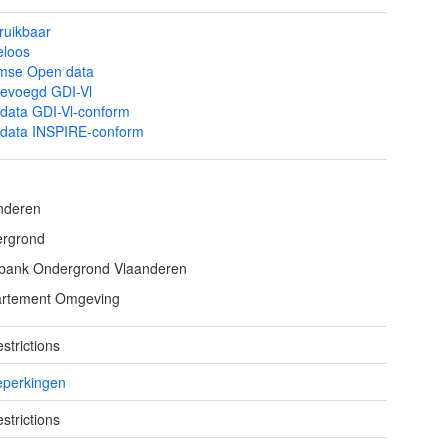
ruikbaar
eloos
mse Open data
evoegd GDI-Vl
data GDI-Vl-conform
data INSPIRE-conform
nderen
rgrond
bank Ondergrond Vlaanderen
rtement Omgeving
strictions
eperkingen
strictions