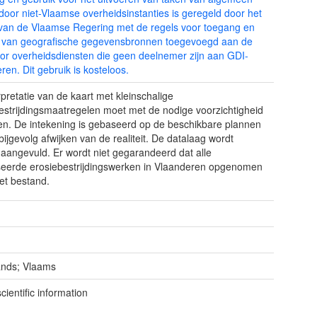
door niet-Vlaamse overheidsinstanties is geregeld door het
 van de Vlaamse Regering met de regels voor toegang en
k van geografische gegevensbronnen toegevoegd aan de
or overheidsdiensten die geen deelnemer zijn aan GDI-
ren. Dit gebruik is kosteloos.
rpretatie van de kaart met kleinschalige
estrijdingsmaatregelen moet met de nodige voorzichtigheid
n. De intekening is gebaseerd op de beschikbare plannen
bijgevolg afwijken van de realiteit. De datalaag wordt
 aangevuld. Er wordt niet gegarandeerd dat alle
seerde erosiebestrijdingswerken in Vlaanderen opgenomen
het bestand.
ands; Vlaams
ientific information