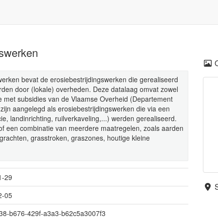
gswerken
swerken bevat de erosiebestrijdingswerken die gerealiseerd
 worden door (lokale) overheden. Deze datalaag omvat zowel
die met subsidies van de Vlaamse Overheid (Departement
zijn aangelegd als erosiebestrijdingswerken die via een
, landinrichting, ruilverkaveling,...) werden gerealiseerd.
 of een combinatie van meerdere maatregelen, zoals aarden
grachten, grasstroken, graszones, houtige kleine
1-29
2-05
38-b676-429f-a3a3-b62c5a3007f3