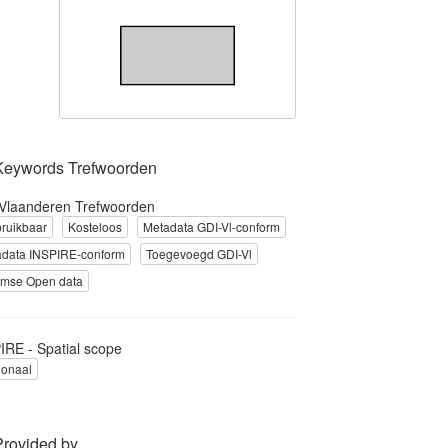
Keywords Trefwoorden
Vlaanderen Trefwoorden
ruikbaar
Kosteloos
Metadata GDI-Vl-conform
adata INSPIRE-conform
Toegevoegd GDI-Vl
amse Open data
IRE - Spatial scope
ionaal
Provided by