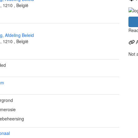
l
,
1210
,
België
Read
, Afdeling Beleid
l
,
1210
,
België
Not 
ded
em
rgrond
merosie
iebeheersing
onaal