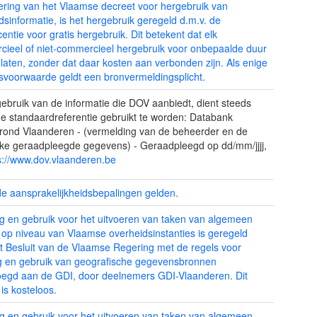
oering van het Vlaamse decreet voor hergebruik van
dsinformatie, is het hergebruik geregeld d.m.v. de
centie voor gratis hergebruik. Dit betekent dat elk
ieel of niet-commercieel hergebruik voor onbepaalde duur
elaten, zonder dat daar kosten aan verbonden zijn. Als enige
svoorwaarde geldt een bronvermeldingsplicht.
 gebruik van de informatie die DOV aanbiedt, dient steeds
e standaardreferentie gebruikt te worden: Databank
ond Vlaanderen - (vermelding van de beheerder en de
eke geraadpleegde gegevens) - Geraadpleegd op dd/mm/jjjj,
s://www.dov.vlaanderen.be
e aansprakelijkheidsbepalingen gelden.
 en gebruik voor het uitvoeren van taken van algemeen
 op niveau van Vlaamse overheidsinstanties is geregeld
t Besluit van de Vlaamse Regering met de regels voor
 en gebruik van geografische gegevensbronnen
egd aan de GDI, door deelnemers GDI-Vlaanderen. Dit
 is kosteloos.
 en gebruik voor het uitvoeren van taken van algemeen