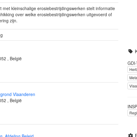
t met kleinschalige erosiebestrijdingswerken stelt informatie
chikking over welke erosiebestrijdingswerken uitgevoerd of
ering zijn.
ng
052
,
België
GDI-
Herb
Met
Vla
grond Vlaanderen
052
,
België
INSP
Reg
, Afdeling Beleid