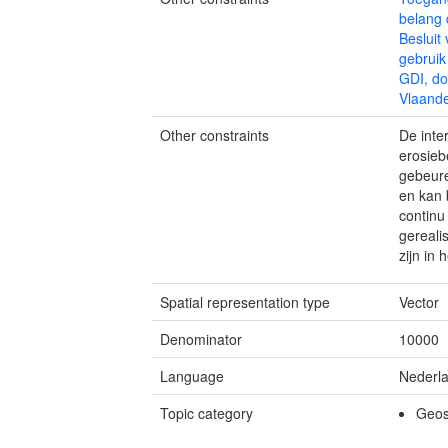
belang 
Besluit
gebrui
GDI, do
Vlaande
Other constraints
De inte
erosieb
gebeure
en kan 
continu
gereali
zijn in 
Spatial representation type
Vector
Denominator
10000
Language
Nederl
Topic category
Geosc