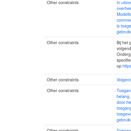
Other constraints
In uitv
overhei
Modelli
commerc
is toeg
gebruik
Other constraints
Bij het
volgend
Ondergr
specifi
op
http
Other constraints
Volgend
Other constraints
Toegang
belang,
door he
toegang
toegevo
gebruik
Other constraints
Toegang