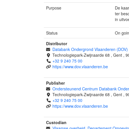
Purpose
De kaar
ter bes
in uitvo
Status
On goi
Distributor
Databank Ondergrond Vlaanderen (DOV)
Technologiepark-Zwijnaarde 68
,
Gent
,
9
+32 9 240 75 00
https://www.dov.vlaanderen.be
Publisher
Ondersteunend Centrum Databank Onder
Technologiepark-Zwijnaarde 68
,
Gent
,
9
+32 9 240 75 00
https://www.dov.vlaanderen.be
Custodian
Vlaamse overheid, Departement Omgeving