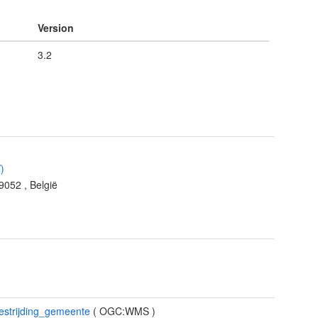
Version
3.2
)
9052
,
België
estrijding_gemeente
(
OGC:WMS
)