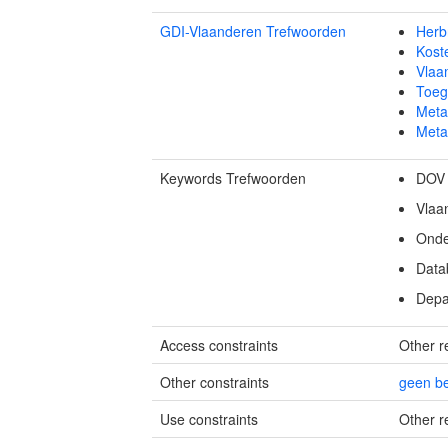
GDI-Vlaanderen Trefwoorden
Herb
Kost
Vlaa
Toeg
Meta
Meta
Keywords Trefwoorden
DOV
Vlaa
Onde
Data
Depa
Access constraints
Other re
Other constraints
geen b
Use constraints
Other re