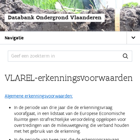
Overslaan
en
naar
Databank Ondergrond Vlaanderen
de
algemene
inhoud
Main
gaan
Navigatie
navigation
VLAREL-erkenningsvoorwaarden
Algemene erkenningsvoorwaarden:
In de periode van drie jaar die de erkenningsvraag
voorafgaat, in een lidstaat van de Europese Economische
Ruimte geen strafrechtelijke veroordeling opgelopen voor
overtredingen van de milieuwetgeving die verband houden
met het gebruik van de erkenning.
In de periode van twee jaar die de erkenningsaanvaag