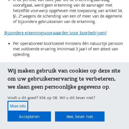
voorafgaat, werd geen erkenning van de aanvrager met
hetzelfde voorwerp opgeheven met toepassing van artikel 54,
§1, 2°,wegens de schending van een of meer van de algemene
of bijzondere gebruikseisen van de erkenning.
Bijzondere erkenningsvoorwaarden (voor boorbedrijven)
:
Per operationeel boortoestel minstens één natuurlijk persoon
met voldoende ervaring (minimaal 3 jaar) of een attest van
opleiding
Wij maken gebruik van cookies op deze site
Aanvraag van een erkenning als boorbedrijf
om uw gebruikerservaring te verbeteren,
Om een erkenning als boorbedrijf aan te vragen dien je
deze
we slaan geen persoonlijke gegevens op.
procedure
te volgen
Vindt u dit goed? Klik op OK. Wil u dit liever niet?
More info
Accepteren
Nee, liever niet