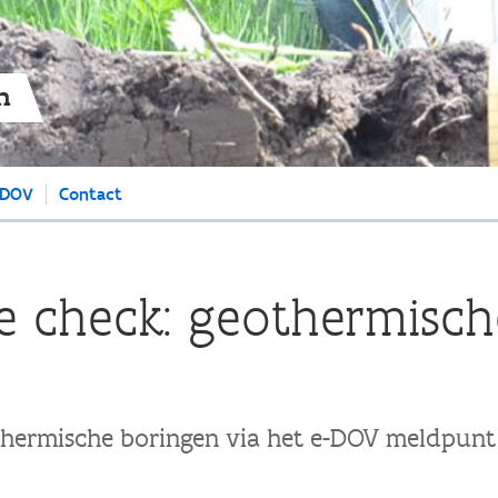
Overslaan
en
naar
de
n
algemene
inhoud
gaan
 DOV
Contact
te check: geothermisc
othermische boringen via het e-DOV meldpunt