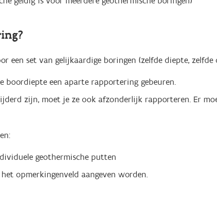
fiche geldig is voor meerdere geothermische boringen)
ring?
 een set van gelijkaardige boringen (zelfde diepte, zelfde
lke boordiepte een aparte rapportering gebeuren.
jderd zijn, moet je ze ook afzonderlijk rapporteren. Er m
en:
ndividuele geothermische putten
in het opmerkingenveld aangeven worden.