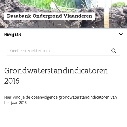
Overslaan
en
naar
Databank Ondergrond Vlaanderen
de
algemene
inhoud
Main
gaan
Navigatie
navigation
Grondwaterstandindicatoren
2016
Hier vind je de opeenvolgende grondwaterstandindicatoren van
het jaar 2016.