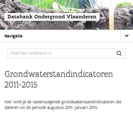
Overslaan
en
naar
Databank Ondergrond Vlaanderen
de
algemene
inhoud
Main
gaan
Navigatie
navigation
Grondwaterstandindicatoren
2011-2015
Hier vind je de opeenvolgende grondwaterstandindicatoren die
dateren uit de periode augustus 2011- januari 2015.