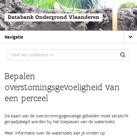
Overslaan
en
naar
Databank Ondergrond Vlaanderen
de
algemene
inhoud
Main
gaan
Navigatie
navigation
Bepalen
overstomingsgevoeligheid van
een perceel
De kaart van de overstromingsgevoelige gebieden moet verplicht
geraadpleegd worden bij het toepassen van de watertoets.
Meer informatie over de watertoets kan je vinden op