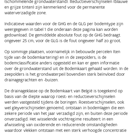
(schommelende grondwaterstand). Reductieverschijnselen (blauwe
en grijze tinten) zijn kenmerkend voor de permanente
waterverzadigde zone.
Indicatieve waarden voor de GHG en de GLG per bodemtype zijn
weergegeven in tabel 1 die onderaan deze pagina kan worden
gedownload. De gemiddelde absolute fout op de GHG bedraagt
ongeveer 25 cm, voor de GLG is de fout ongeveer half zo groot.
Op sommige plaatsen, voornamelijk in bebouwde percelen (ten
tijde van de bodemkartering) en in de zeepolders, is de
bodemclassificatie anders opgesteld en kan er geen informatie
over de grondwaterstand uit de Bodemkaart gehaald worden. In de
zeepolders is het grondwaterpeil bovendien sterk beïnvloed door
drainagegrachten en -buizen.
De drainageklasse op de Bodemkaart van België is toegekend op
basis van de diepte waarop roest- en reductieverschijnselen
werden vastgesteld tijdens de boringen. Roestverschijnselen, ook
wel gleyverschijnselen genoemd, ontstaan in bodemlagen die een
zekere periode van het jaar verzadigd zijn, en buiten deze periode
onverzadigd. Het wisselende vochtregime resulteert in een
afwisseling van oxiderende en reducerende omstandigheden
waardoor vlekken ontstaan met een sterk verhoogde concentratie