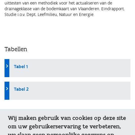
uittesten van een methodiek voor het actualiseren van de
drainageklasse van de bodemkaart van Vlaanderen. Eindrapport.
Studie i.o.v. Dept. Leefmilieu, Natuur en Energie.
Tabellen
Tabel 1
Tabel 2
nuttige links
Wij maken gebruik van cookies op deze site
om uw gebruikerservaring te verbeteren,
DOV-verkenner