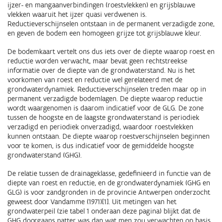
ijzer- en mangaanverbindingen (roestvlekken) en grijsblauwe
vlekken waaruit het ijzer quasi verdwenen is.
Reductieverschijnselen ontstaan in de permanent verzadigde zone,
en geven de bodem een homogeen grijze tot grijsblauwe kleur.
De bodemkaart vertelt ons dus iets over de diepte waarop roest en
reductie worden verwacht, maar bevat geen rechtstreekse
informatie over de diepte van de grondwaterstand. Nu is het
voorkomen van roest en reductie wel gerelateerd met de
grondwaterdynamiek. Reductieverschijnselen treden maar op in
permanent verzadigde bodemlagen. De diepte waarop reductie
wordt waargenomen is daarom indicatief voor de GLG. De zone
tussen de hoogste en de laagste grondwaterstand is periodiek
verzadigd en periodiek onverzadigd, waardoor roestvlekken
kunnen ontstaan. De diepte waarop roestverschijnselen beginnen
voor te komen, is dus indicatief voor de gemiddelde hoogste
grondwaterstand (GHG).
De relatie tussen de drainageklasse, gedefinieerd in functie van de
diepte van roest en reductie, en de grondwaterdynamiek (GHG en
GLG) is voor zandgronden in de provincie Antwerpen onderzocht
geweest door Vandamme (1971)[1]. Uit metingen van het
grondwaterpeil (zie tabel 1 onderaan deze pagina) blijkt dat de
GHG doorgaans natter was dan wat men zou verwachten op basis