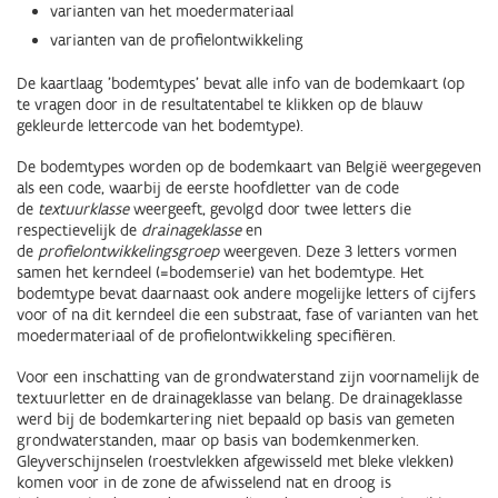
varianten van het moedermateriaal
varianten van de profielontwikkeling
De kaartlaag 'bodemtypes' bevat alle info van de bodemkaart (op
te vragen door in de resultatentabel te klikken op de blauw
gekleurde lettercode van het bodemtype).
De bodemtypes worden op de bodemkaart van België weergegeven
als een code, waarbij de eerste hoofdletter van de code
de
textuurklasse
weergeeft, gevolgd door twee letters die
respectievelijk de
drainageklasse
en
de
profielontwikkelingsgroep
weergeven. Deze 3 letters vormen
samen het kerndeel (=bodemserie) van het bodemtype. Het
bodemtype bevat daarnaast ook andere mogelijke letters of cijfers
voor of na dit kerndeel die een substraat, fase of varianten van het
moedermateriaal of de profielontwikkeling specifiëren.
Voor een inschatting van de grondwaterstand zijn voornamelijk de
textuurletter en de drainageklasse van belang. De drainageklasse
werd bij de bodemkartering niet bepaald op basis van gemeten
grondwaterstanden, maar op basis van bodemkenmerken.
Gleyverschijnselen (roestvlekken afgewisseld met bleke vlekken)
komen voor in de zone de afwisselend nat en droog is