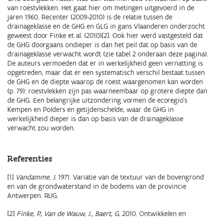
van roestvlekken. Het gaat hier om metingen uitgevoerd in de
jaren 1960. Recenter (2009-2010) is de relatie tussen de
drainageklasse en de GHG en GLG in gans Vlaanderen onderzocht
geweest door Finke et al. (2010)[2]. Ook hier werd vastgesteld dat
de GHG doorgaans ondieper is dan het peil dat op basis van de
drainageklasse verwacht wordt (zie tabel 2 onderaan deze pagina).
De auteurs vermoeden dat er in werkelijkheid geen vernatting is
opgetreden, maar dat er een systematisch verschil bestaat tussen
de GHG en de diepte waarop de roest waargenomen kan worden
(p. 79): roestvlekken zijn pas waarneembaar op grotere diepte dan
de GHG. Een belangrijke uitzondering vormen de ecoregio's
Kempen en Polders en getijdenschelde, waar de GHG in
werkelijkheid dieper is dan op basis van de drainageklasse
verwacht zou worden.
Referenties
[1]
Vandamme, J.
1971. Variatie van de textuur van de bovengrond
en van de grondwaterstand in de bodems van de provincie
Antwerpen. RUG.
[2]
Finke, P., Van de Wauw, J., Baert, G.
2010. Ontwikkelen en