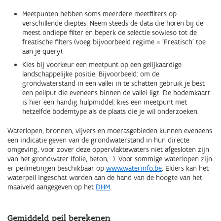
Meetpunten hebben soms meerdere meetfilters op
verschillende dieptes. Neem steeds de data die horen bij de
meest ondiepe filter en beperk de selectie sowieso tot de
freatische filters (voeg bijvoorbeeld regime = 'Freatisch' toe
aan je query).
Kies bij voorkeur een meetpunt op een gelijkaardige
landschappelijke positie. Bijvoorbeeld: om de
grondwaterstand in een vallei in te schatten gebruik je best
een peilput die eveneens binnen de vallei ligt. De bodemkaart
is hier een handig hulpmiddel: kies een meetpunt met
hetzelfde bodemtype als de plaats die je wil onderzoeken.
Waterlopen, bronnen, vijvers en moerasgebieden kunnen eveneens
een indicatie geven van de grondwaterstand in hun directe
omgeving, voor zover deze oppervlaktewaters niet afgesloten zijn
van het grondwater (folie, beton,…). Voor sommige waterlopen zijn
er peilmetingen beschikbaar op
www.waterinfo.be
. Elders kan het
waterpeil ingeschat worden aan de hand van de hoogte van het
maaiveld aangegeven op het
DHM
.
Gemiddeld peil berekenen