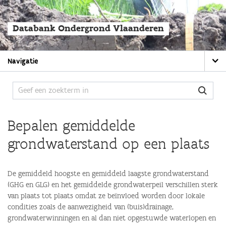
Overslaan
en
naar
Databank Ondergrond Vlaanderen
de
algemene
inhoud
Main
gaan
Navigatie
navigation
Bepalen gemiddelde
grondwaterstand op een plaats
De gemiddeld hoogste en gemiddeld laagste grondwaterstand
(GHG en GLG) en het gemiddelde grondwaterpeil verschillen sterk
van plaats tot plaats omdat ze beïnvloed worden door lokale
condities zoals de aanwezigheid van (buis)drainage,
grondwaterwinningen en al dan niet opgestuwde waterlopen en