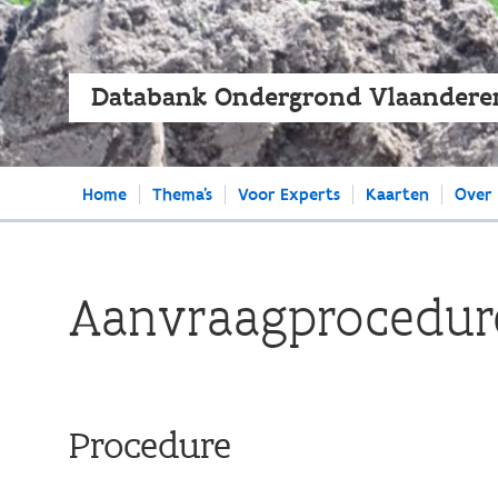
Databank Ondergrond Vlaandere
Main
Home
Thema's
Voor Experts
Kaarten
Over
navigation
Aanvraagprocedure
Procedure