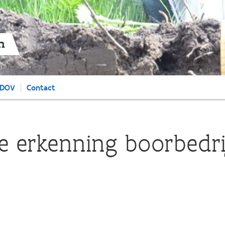
Overslaan
en
naar
de
n
algemene
inhoud
gaan
 DOV
Contact
 erkenning boorbedri