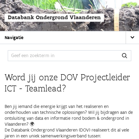
Overslaan
en
naar
Databank Ondergrond Vlaanderen
de
algemene
inhoud
Main
gaan
Navigatie
navigation
Word jij onze DOV Projectleider
ICT - Teamlead?
Ben jij iemand die energie krijgt van het realiseren en
onderhouden van technische oplossingen? Wil jij bijdragen aan de
ontsluiting van data en informatie rond bodem & ondergrond in
Vlaanderen? 🌍
De Databank Ondergrond Vlaanderen (DOV) realiseert dit al vele
jaren in een uniek samenwerkingsverband tussen: