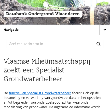
Overslaan
en
naar
Databank Ondergrond Vlaanderen
de
algemene
inhoud
Main
gaan
Navigatie
navigation
Vlaamse Milieumaatschappij
zoekt een Specialist
Grondwaterbeheer
De
functie van Specialist Grondwaterbeheer
focust zich op de
inzameling en verwerking van grondwaterdata en het opstellen
en/of begeleiden van onderzoeksopdrachten waaronder
modellering van grondwater. De ingezamelde informatie wordt