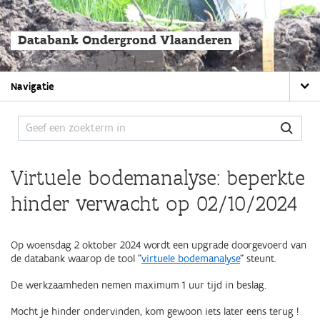
Overslaan
en
naar
Databank Ondergrond Vlaanderen
de
algemene
inhoud
Main
gaan
Navigatie
navigation
Virtuele bodemanalyse: beperkte
hinder verwacht op 02/10/2024
Op woensdag 2 oktober 2024 wordt een upgrade doorgevoerd van
de databank waarop de tool "
virtuele bodemanalyse
" steunt.
De werkzaamheden nemen maximum 1 uur tijd in beslag.
Mocht je hinder ondervinden, kom gewoon iets later eens terug !