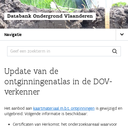
Overslaan
en
naar
Databank Ondergrond Vlaanderen
de
algemene
inhoud
Main
gaan
Navigatie
navigation
Update van de
ontginningenatlas in de DOV-
verkenner
Het aanbod aan
kaartmateriaal m.b.t. ontginningen
is gewijzigd en
uitgebreid. Volgende informatie is beschikbaar:
Certificaten van Herkomst: het onderzoeksareaal waarvoor