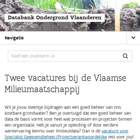
Overslaan
en
naar
Databank Ondergrond Vlaanderen
de
algemene
inhoud
Main
gaan
Navigatie
navigation
Twee vacatures bij de Vlaamse
Milieumaatschappij
Wil je jouw steentje bijdragen aan een goed beheer van ons
kostbare grondwater? Ben je overtuigd dat een goed beheer van
data de basis vormt voor heel wat processen en projecten binnen
een organisatie. Heb je vanuit je opleiding of door eerdere
werkervaring kennis over (milieu)data? Dan is de
vacature voor
Specialist Gegevensbeheer/Projectverantwoordelijke
iets voor jou!