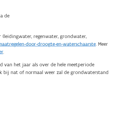
ia de
r (leidingwater, regenwater, grondwater,
aatregelen-door-droogte-en-waterschaarste
. Meer
er
.
d van het jaar als over de hele meetperiode
 bij nat of normaal weer zal de grondwaterstand