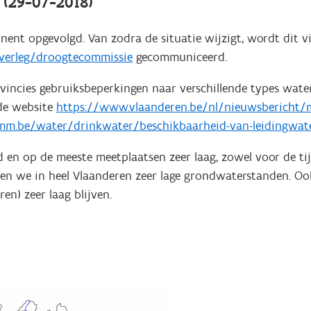
(29-07-2018)
nt opgevolgd. Van zodra de situatie wijzigt, wordt dit v
overleg/droogtecommissie
gecommuniceerd.
ovincies gebruiksbeperkingen naar verschillende types wate
 de website
https://www.vlaanderen.be/nl/nieuwsbericht/m
m.be/water/drinkwater/beschikbaarheid-van-leidingwat
 en op de meeste meetplaatsen zeer laag, zowel voor de tij
 we in heel Vlaanderen zeer lage grondwaterstanden. Ook
en) zeer laag blijven.