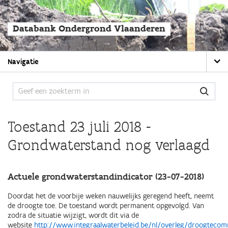
Overslaan
en
naar
Databank Ondergrond Vlaanderen
de
algemene
inhoud
Main
gaan
Navigatie
navigation
Toestand 23 juli 2018 -
Grondwaterstand nog verlaagd
Actuele grondwaterstandindicator (23-07-2018)
Doordat het de voorbije weken nauwelijks geregend heeft, neemt
de droogte toe. De toestand wordt permanent opgevolgd. Van
zodra de situatie wijzigt, wordt dit via de
website
http://www.integraalwaterbeleid.be/nl/overleg/droogtecom