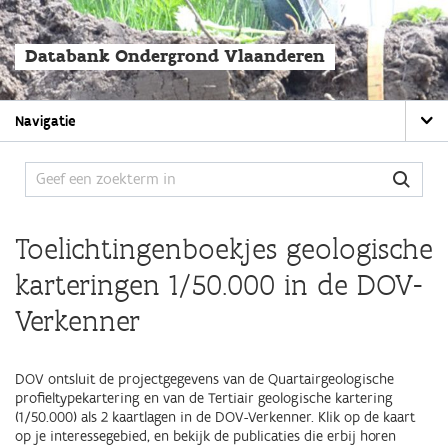
Overslaan
en
naar
Databank Ondergrond Vlaanderen
de
algemene
inhoud
Main
gaan
Navigatie
navigation
Toelichtingenboekjes geologische
karteringen 1/50.000 in de DOV-
Verkenner
DOV ontsluit de projectgegevens van de Quartairgeologische
profieltypekartering en van de Tertiair geologische kartering
(1/50.000) als 2 kaartlagen in de DOV-Verkenner. Klik op de kaart
op je interessegebied, en bekijk de publicaties die erbij horen