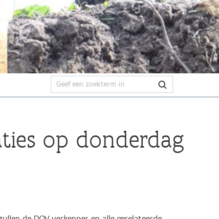
aties op donderdag
ullen de DOV-verkenner en alle gerelateerde