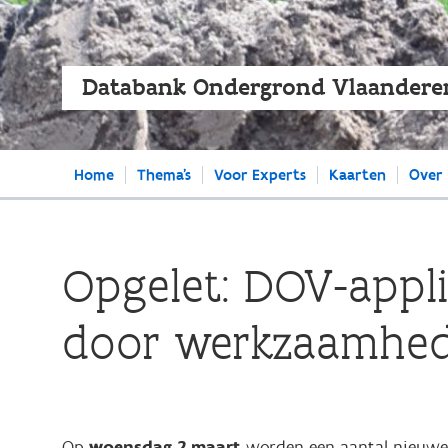
Databank Ondergrond Vlaandere
Main
Home
Thema's
Voor Experts
Kaarten
Over
navigation
Opgelet: DOV-applic
door werkzaamhe
Op
woensdag 2 maart
worden een aantal nieuwe 