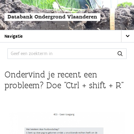
Overslaan
en
naar
Databank Ondergrond Vlaanderen
de
algemene
inhoud
Main
gaan
Navigatie
navigation
Ondervind je recent een
probleem? Doe "Ctrl + shift + R"