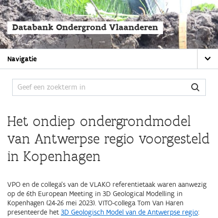
Overslaan
en
naar
Databank Ondergrond Vlaanderen
de
algemene
inhoud
Main
gaan
Navigatie
navigation
Het ondiep ondergrondmodel
van Antwerpse regio voorgesteld
in Kopenhagen
VPO en de collega’s van de VLAKO referentietaak waren aanwezig
op de 6th European Meeting in 3D Geological Modelling in
Kopenhagen (24-26 mei 2023). VITO-collega Tom Van Haren
presenteerde het
3D Geologisch Model van de Antwerpse regio
: