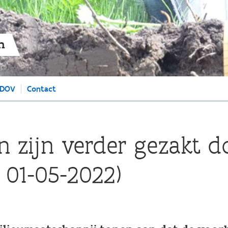
Overslaan
en
naar
de
n
algemene
inhoud
gaan
 DOV
Contact
zijn verder gezakt do
 01-05-2022)