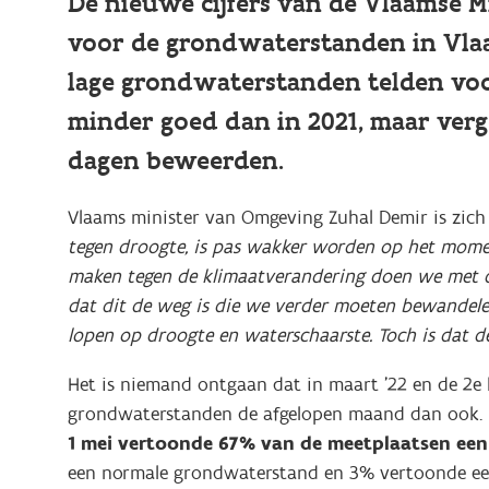
De nieuwe cijfers van de Vlaamse 
voor de grondwaterstanden in Vlaan
lage grondwaterstanden telden voor 
minder goed dan in 2021, maar ver
dagen beweerden.
Vlaams minister van Omgeving Zuhal Demir is zich 
tegen droogte, is pas wakker worden op het momen
maken tegen de klimaatverandering doen we met de
dat dit de weg is die we verder moeten bewandelen.
lopen op droogte en waterschaarste. Toch is dat d
Het is niemand ontgaan dat in maart ’22 en de 2e h
grondwaterstanden de afgelopen maand dan ook. D
1 mei vertoonde 67% van de meetplaatsen een l
een normale grondwaterstand en 3% vertoonde een 