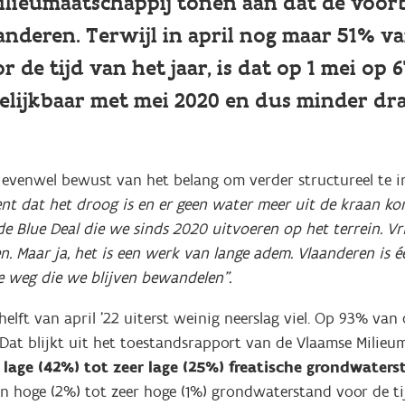
Milieumaatschappij tonen aan dat de voo
deren. Terwijl in april nog maar 51% va
de tijd van het jaar, is dat op 1 mei op 
gelijkbaar met mei 2020 en dus minder d
evenwel bewust van het belang om verder structureel te in
t dat het droog is en er geen water meer uit de kraan kom
 Blue Deal die we sinds 2020 uitvoeren op het terrein. Vr
 Maar ja, het is een werk van lange adem. Vlaanderen is éé
e weg die we blijven bewandelen”.
elft van april ’22 uiterst weinig neerslag viel. Op 93% van
at blijkt uit het toestandsrapport van de Vlaamse Milieu
age (42%) tot zeer lage (25%) freatische grondwaterst
hoge (2%) tot zeer hoge (1%) grondwaterstand voor de tij