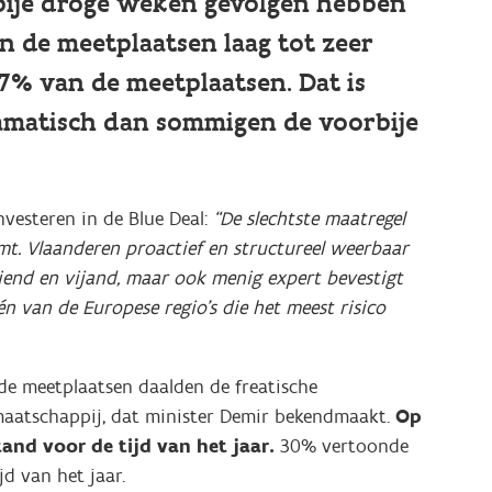
rbije droge weken gevolgen hebben
n de meetplaatsen laag tot zeer
67% van de meetplaatsen. Dat is
ramatisch dan sommigen de voorbije
vesteren in de Blue Deal:
“De slechtste maatregel
t. Vlaanderen proactief en structureel weerbaar
iend en vijand, maar ook menig expert bevestigt
n van de Europese regio’s die het meest risico
 de meetplaatsen daalden de freatische
maatschappij, dat minister Demir bekendmaakt.
Op
and voor de tijd van het jaar.
30% vertoonde
d van het jaar.