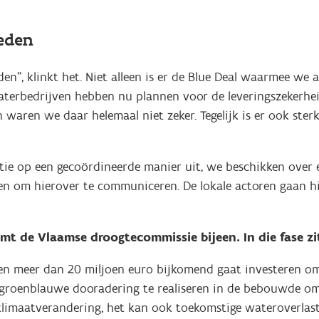
leden
den”, klinkt het. Niet alleen is er de Blue Deal waarmee we
terbedrijven hebben nu plannen voor de leveringszekerhei
waren we daar helemaal niet zeker. Tegelijk is er ook ste
atie op een gecoördineerde manier uit, we beschikken ove
 en om hierover te communiceren. De lokale actoren gaan h
mt de Vlaamse droogtecommissie bijeen. In die fase z
 meer dan 20 miljoen euro bijkomend gaat investeren om d
 groenblauwe dooradering te realiseren in de bebouwde om
limaatverandering, het kan ook toekomstige wateroverlast