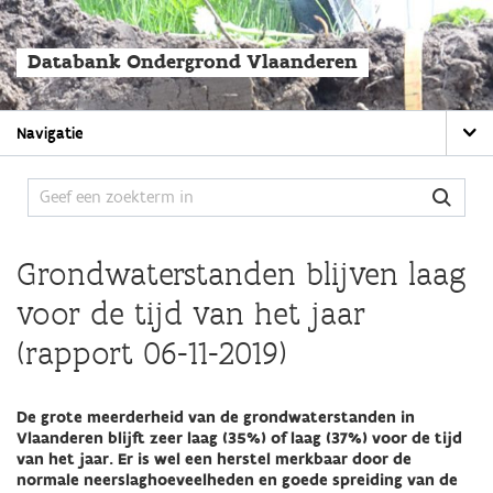
Overslaan
en
naar
Databank Ondergrond Vlaanderen
de
algemene
inhoud
Main
gaan
Navigatie
navigation
Grondwaterstanden blijven laag
voor de tijd van het jaar
(rapport 06-11-2019)
De grote meerderheid van de grondwaterstanden in
Vlaanderen blijft zeer laag (35%) of laag (37%) voor de tijd
van het jaar. Er is wel een herstel merkbaar door de
normale neerslaghoeveelheden en goede spreiding van de