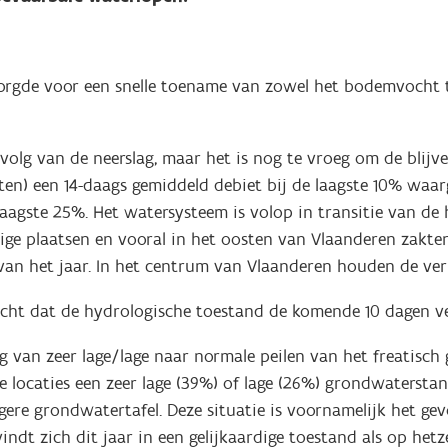
 zorgde voor een snelle toename van zowel het bodemvocht
evolg van de neerslag, maar het is nog te vroeg om de blij
ten) een 14-daags gemiddeld debiet bij de laagste 10% waa
laagste 25%. Het watersysteem is volop in transitie van d
ge plaatsen en vooral in het oosten van Vlaanderen zakte
 van het jaar. In het centrum van Vlaanderen houden de v
acht dat de hydrologische toestand de komende 10 dagen ve
 van zeer lage/lage naar normale peilen van het freatisch 
ocaties een zeer lage (39%) of lage (26%) grondwaterstand 
ere grondwatertafel. Deze situatie is voornamelijk het ge
ndt zich dit jaar in een gelijkaardige toestand als op hetz