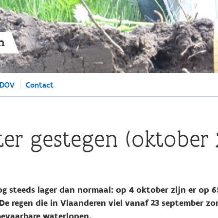
Overslaan
en
naar
de
n
algemene
inhoud
gaan
 DOV
Contact
er gestegen (oktober 
og steeds lager dan normaal: op 4 oktober zijn er op 
De regen die in Vlaanderen viel vanaf 23 september zor
evaarbare waterlopen.