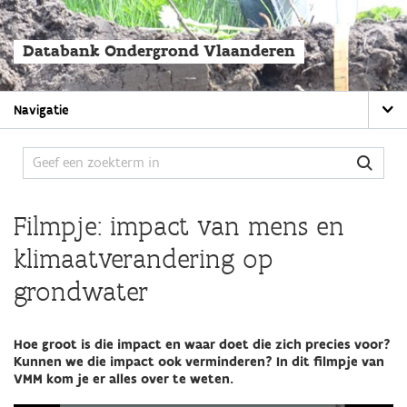
Overslaan
en
naar
Databank Ondergrond Vlaanderen
de
algemene
inhoud
Main
gaan
Navigatie
navigation
Filmpje: impact van mens en
klimaatverandering op
grondwater
Hoe groot is die impact en waar doet die zich precies voor?
Kunnen we die impact ook verminderen? In dit filmpje van
VMM kom je er alles over te weten.