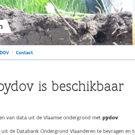
Overslaan
en
naar
de
n
algemene
inhoud
gaan
 DOV
Contact
 pydov is beschikbaar
ken van data uit de Vlaamse ondergrond met
pydov
.
 uit de Databank Ondergrond Vlaanderen te bevragen en te