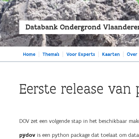
Databank Ondergrond Vlaandere
Main
Home
Thema's
Voor Experts
Kaarten
Over
navigation
Eerste release van
DOV zet een volgende stap in het beschikbaar ma
pydov
is een python package dat toelaat om data