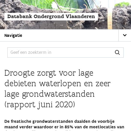
Overslaan
en
naar
Databank Ondergrond Vlaanderen
de
algemene
inhoud
Main
gaan
Navigatie
navigation
Droogte zorgt voor lage
debieten waterlopen en zeer
lage grondwaterstanden
(rapport juni 2020)
De freatische grondwaterstanden daalden de voorbije
maand verder waardoor er in 85% van de meetlocaties van