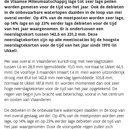
de Vlaamse Milieumaatschappij lage tot zeer lage peilen
worden gemeten voor de tijd van het jaar. Ook de debieten
in de onbevaarbare waterlopen daalden in de loop van mei
overal verder. Op 41% van de meetposten worden zeer lage,
op 14% lage en op 23% eerder lage debieten voor de tijd
van het jaar waargenomen. Er is ondertussen een
neerslagtekort tussen 142,5 en 231,2 mm. Deze
neerslagtekorten zijn op alle meetlocaties bij de hoogste
neerslagtekorten voor de tijd van het jaar sinds 1970 (in
Ukkel).
Mei was overal in Vlaanderen kurkdroog met neerslagtotalen
tussen 1,6 en 28,9 mm (gemiddelde: 10,0 mm; normaal te Ukkel: 66,5
mm). De voorbije 3 maanden (maart t.e.m. mei) waren uitzonderlijk
droog met 81,4 tot 142,8 mm neerslag (gemiddelde: 105,8 mm;
normaal te Ukkel: 187,8 mm). Er worden momenteel dan ook zeer
hoge neerslagtekorten voor de tijd van het jaar opgetekend. De
regen van begin juni bracht wat beterschap, vooral in het centrum
en oosten van Vlaanderen.
De debieten in de onbevaarbare waterlopen daalden in de loop van
mei overal gestaag verder. Op 41% van de meetposten worden zeer
lage, op 14% lage en op 23% eerder lage debieten voor de tijd van
het jaar waargenomen. Door de voorspelde regen zullen zich