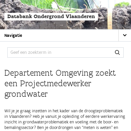
Overslaan
en
naar
Databank Ondergrond Vlaanderen
de
algemene
inhoud
Main
gaan
Navigatie
navigation
Departement Omgeving zoekt
een Projectmedewerker
grondwater
Wil je je graag inzetten in het kader van de droogteproblematiek
in Vlaanderen? Heb je vanuit je opleiding of eerdere werkervaring
inzicht in grondwaterproblematiek en voeling met de boor- en
bemalingssector? Ben je doordrongen van “meten is weten” en