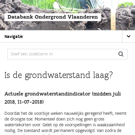
Overslaan
en
naar
Databank Ondergrond Vlaanderen
de
algemene
inhoud
Main
gaan
Navigatie
navigation
Is de grondwaterstand laag?
Actuele grondwaterstandindicator (midden juli
2018, 11-07-2018)
Doordat het de voorbije weken nauwelijks geregend heeft, neemt
de droogte toe. Momenteel doen zich nog geen grote
watertekorten voor. Gelet op de voorspellingen is waakzaamheid
nodig. De toestand wordt permanent opgevolgd. Van zodra de