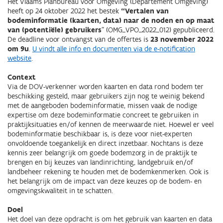
Het Vlaams Planbureau voor Omgeving (Departement Omgeving)
heeft op 24 oktober 2022 het bestek
“Vertalen van
bodeminformatie (kaarten, data) naar de noden en op maat
van (potentiële) gebruikers
” (OMG_VPO_2022_012) gepubliceerd.
De deadline voor ontvangst van de offertes is
23 november 2022
om 9u
.
U vindt alle info en documenten via de e-notification
website
.
Context
Via de DOV-verkenner worden kaarten en data rond bodem ter
beschikking gesteld, maar gebruikers zijn nog te weinig bekend
met de aangeboden bodeminformatie, missen vaak de nodige
expertise om deze bodeminformatie concreet te gebruiken in
praktijksituaties en/of kennen de meerwaarde niet. Hoewel er veel
bodeminformatie beschikbaar is, is deze voor niet-experten
onvoldoende toegankelijk en direct inzetbaar. Nochtans is deze
kennis zeer belangrijk om goede bodemzorg in de praktijk te
brengen en bij keuzes van landinrichting, landgebruik en/of
landbeheer rekening te houden met de bodemkenmerken. Ook is
het belangrijk om de impact van deze keuzes op de bodem- en
omgevingskwaliteit in te schatten.
Doel
Het doel van deze opdracht is om het gebruik van kaarten en data