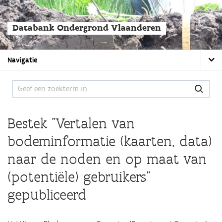
Overslaan
en
naar
Databank Ondergrond Vlaanderen
de
algemene
inhoud
Main
gaan
Navigatie
navigation
Bestek "Vertalen van
bodeminformatie (kaarten, data)
naar de noden en op maat van
(potentiële) gebruikers"
gepubliceerd