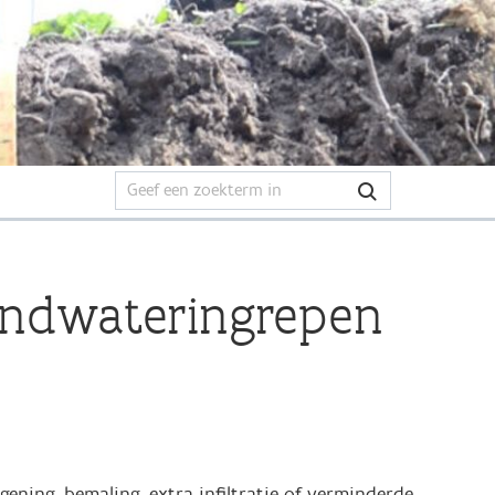
ondwateringrepen
ening, bemaling, extra infiltratie of verminderde