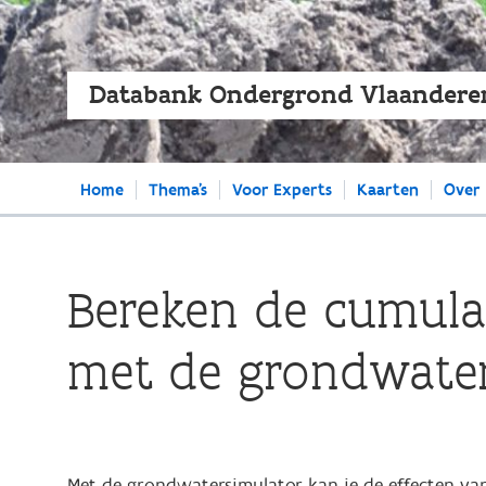
Databank Ondergrond Vlaandere
Main
Home
Thema's
Voor Experts
Kaarten
Over
navigation
Bereken de cumula
met de grondwater
Met de grondwatersimulator kan je de effecten van