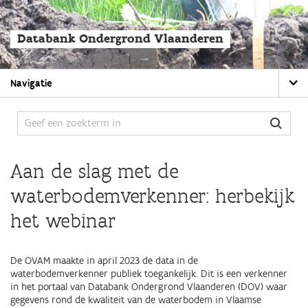
Overslaan
en
naar
Databank Ondergrond Vlaanderen
de
algemene
inhoud
Main
gaan
Navigatie
navigation
Aan de slag met de
waterbodemverkenner: herbekijk
het webinar
De OVAM maakte in april 2023 de data in de
waterbodemverkenner publiek toegankelijk. Dit is een verkenner
in het portaal van Databank Ondergrond Vlaanderen (DOV) waar
gegevens rond de kwaliteit van de waterbodem in Vlaamse