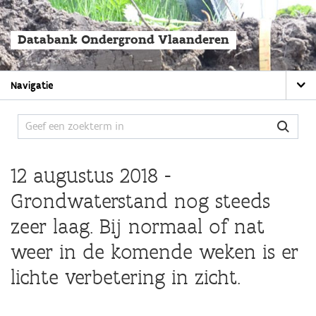
Overslaan
en
naar
Databank Ondergrond Vlaanderen
de
algemene
inhoud
Main
gaan
Navigatie
navigation
12 augustus 2018 -
Grondwaterstand nog steeds
zeer laag. Bij normaal of nat
weer in de komende weken is er
lichte verbetering in zicht.