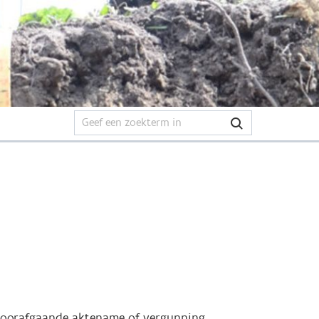
 voorafgaande aktename of vergunning,