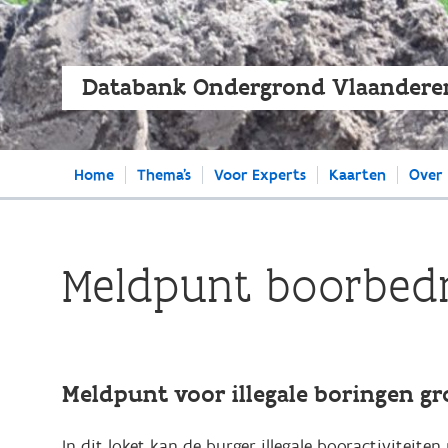
Databank Ondergrond Vlaandere
Main
Home
Thema's
Voor Experts
Kaarten
Over
navigation
Meldpunt boorbedr
Meldpunt voor illegale boringen g
In dit loket kan de burger illegale booractivite